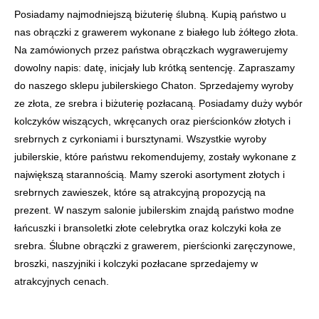
Posiadamy najmodniejszą biżuterię ślubną. Kupią państwo u
nas obrączki z grawerem wykonane z białego lub żółtego złota.
Na zamówionych przez państwa obrączkach wygrawerujemy
dowolny napis: datę, inicjały lub krótką sentencję. Zapraszamy
do naszego sklepu jubilerskiego Chaton. Sprzedajemy wyroby
ze złota, ze srebra i biżuterię pozłacaną. Posiadamy duży wybór
kolczyków wiszących, wkręcanych oraz pierścionków złotych i
srebrnych z cyrkoniami i bursztynami. Wszystkie wyroby
jubilerskie, które państwu rekomendujemy, zostały wykonane z
największą starannością. Mamy szeroki asortyment złotych i
srebrnych zawieszek, które są atrakcyjną propozycją na
prezent. W naszym salonie jubilerskim znajdą państwo modne
łańcuszki i bransoletki złote celebrytka oraz kolczyki koła ze
srebra. Ślubne obrączki z grawerem, pierścionki zaręczynowe,
broszki, naszyjniki i kolczyki pozłacane sprzedajemy w
atrakcyjnych cenach.