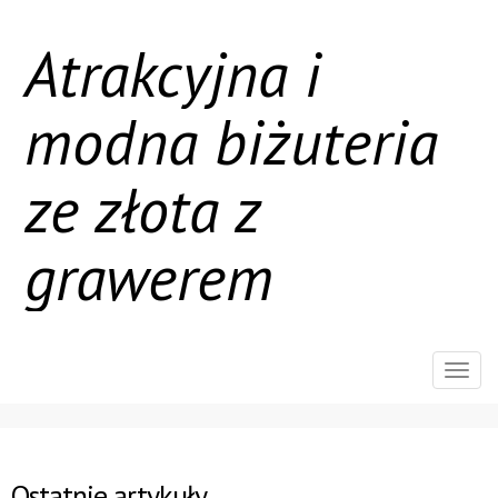
Atrakcyjna i
modna biżuteria
ze złota z
grawerem
Rozw
nawig
Ostatnie artykuły