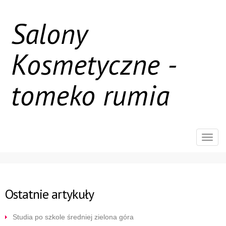
Salony
Kosmetyczne -
tomeko rumia
Rozw
nawig
Ostatnie artykuły
Studia po szkole średniej zielona góra