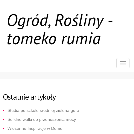
Ogród, Rośliny -
tomeko rumia
Rozw
nawig
Ostatnie artykuły
Studia po szkole średniej zielona góra
Solidne wałki do przenoszenia mocy
Wiosenne Inspiracje w Domu