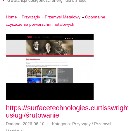
Gwarancja dostępności energii dla biznesu
Home
»
Przyrządy
»
Przemysł Metalowy
»
Optymalne
czyszczenie powierzchni metalowych
https://surfacetechnologies.curtisswrigh
usługi/śrutowanie
Dodane: 2026-06-10
::
Kategoria: Przyrządy / Przemysł