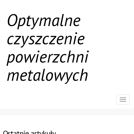
Optymalne
czyszczenie
powierzchni
metalowych
Rozw
nawig
Ostatnie artykuły