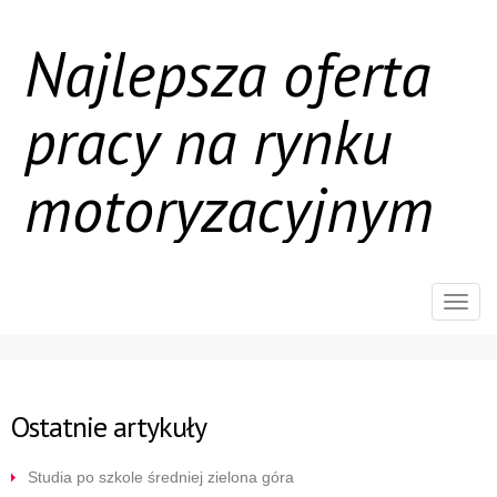
Najlepsza oferta
pracy na rynku
motoryzacyjnym
Rozw
nawig
Ostatnie artykuły
Studia po szkole średniej zielona góra