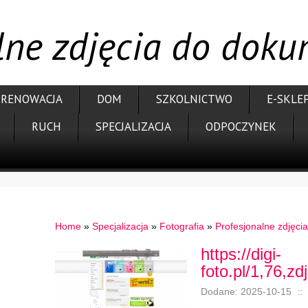
lne zdjęcia do dok
RENOWACJA
DOM
SZKOLNICTWO
E-SKLE
RUCH
SPECJALIZACJA
ODPOCZYNEK
Home
»
Specjalizacja
»
Fotografia
»
Profesjonalne zdjęc
https://digi-
foto.pl/1,76,
Dodane: 2025-10-15
::