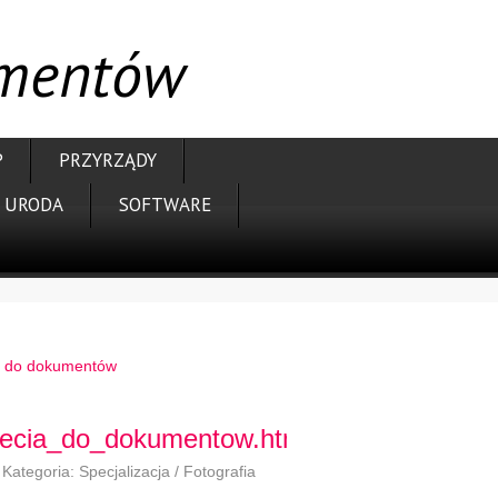
umentów
P
PRZYRZĄDY
URODA
SOFTWARE
ia do dokumentów
zdjecia_do_dokumentow.html
Kategoria: Specjalizacja / Fotografia