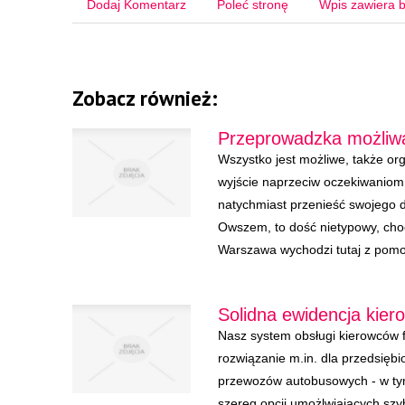
Dodaj Komentarz
Poleć stronę
Wpis zawiera b
Zobacz również:
Przeprowadzka możliwa
Wszystko jest możliwe, także org
wyjście naprzeciw oczekiwaniom 
natychmiast przenieść swojego d
Owszem, to dość nietypowy, cho
Warszawa wychodzi tutaj z pomocą
Solidna ewidencja kie
Nasz system obsługi kierowców 
rozwiązanie m.in. dla przedsiębi
przewozów autobusowych - w ty
szereg opcji umożlwiających szyb