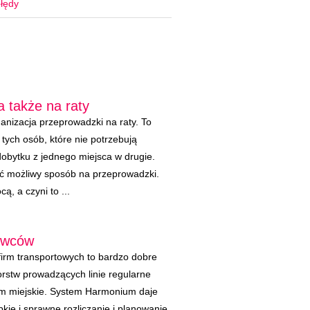
łędy
 także na raty
anizacja przeprowadzki na raty. To
tych osób, które nie potrzebują
obytku z jednego miejsca w drugie.
ć możliwy sposób na przeprowadzki.
, a czyni to ...
rowców
firm transportowych to bardzo dobre
orstw prowadzących linie regularne
m miejskie. System Harmonium daje
kie i sprawne rozliczanie i planowanie