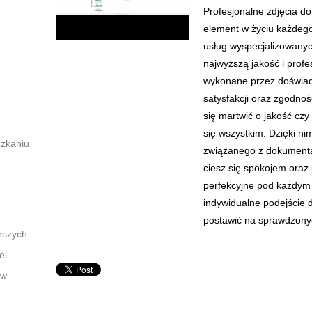
Profesjonalne zdjęcia d
element w życiu każdego
usług wyspecjalizowanyc
najwyższą jakość i prof
wykonane przez doświad
satysfakcji oraz zgodno
się martwić o jakość czy
się wszystkim. Dzięki ni
szkaniu
związanego z dokumentami
ciesz się spokojem oraz
perfekcyjne pod każdym 
indywidualne podejście d
postawić na sprawdzony
rszych
el
 w