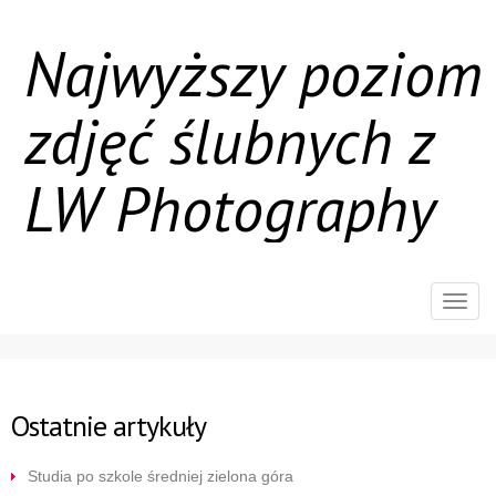
Najwyższy poziom
zdjęć ślubnych z
LW Photography
Rozw
nawig
Ostatnie artykuły
Studia po szkole średniej zielona góra