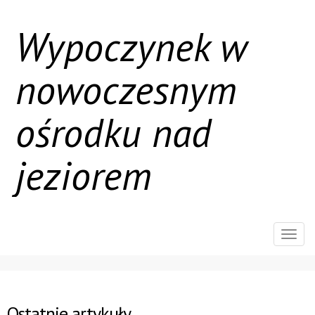
Wypoczynek w
nowoczesnym
ośrodku nad
jeziorem
Rozw
nawig
Ostatnie artykuły