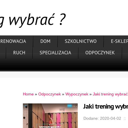
ng wybrać ?
RENOWACJA
DOM
SZKOLNICTWO
E-SKLE
RUCH
SPECJALIZACJA
ODPOCZYNEK
Home
»
Odpoczynek
»
Wypoczynek
»
Jaki trening wybrać
Jaki trening wyb
Dodane: 2020-04-02
::