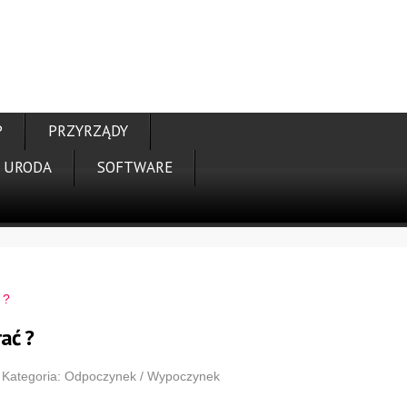
P
PRZYRZĄDY
URODA
SOFTWARE
 ?
rać ?
Kategoria: Odpoczynek / Wypoczynek