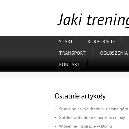
Jaki treni
START
KORPORACJE
TRANSPORT
OGŁOSZENIA
KONTAKT
Ostatnie artykuły
Studia po szkole średniej zielona góra
Solidne wałki do przenoszenia mocy
Wiosenne Inspiracje w Domu