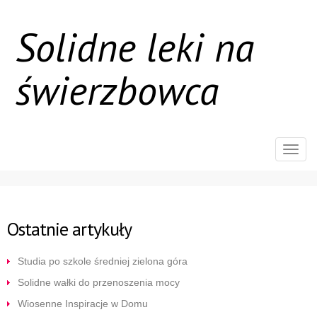
Solidne leki na
świerzbowca
Rozw
nawig
Ostatnie artykuły
Studia po szkole średniej zielona góra
Solidne wałki do przenoszenia mocy
Wiosenne Inspiracje w Domu