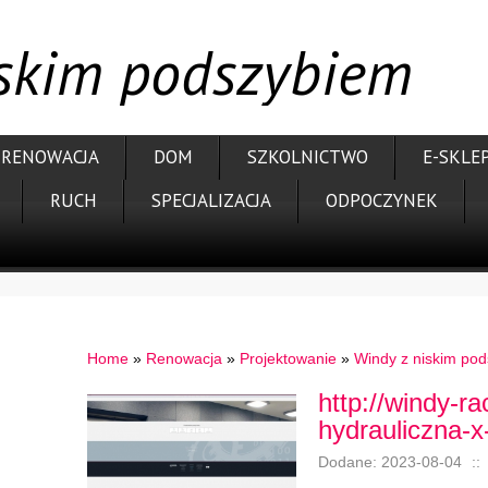
iskim podszybiem
RENOWACJA
DOM
SZKOLNICTWO
E-SKLE
RUCH
SPECJALIZACJA
ODPOCZYNEK
Home
»
Renowacja
»
Projektowanie
»
Windy z niskim po
http://windy-r
hydrauliczna-x
Dodane: 2023-08-04
::