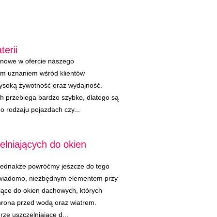
terii
jonowe w ofercie naszego
żym uznaniem wśród klientów
ysoką żywotność oraz wydajność.
ch przebiega bardzo szybko, dlatego są
 rodzaju pojazdach czy...
elniających do okien
jednakże powróćmy jeszcze do tego
u wiadomo, niezbędnym elementem przy
jące do okien dachowych, których
rona przed wodą oraz wiatrem.
ze uszczelniające d...