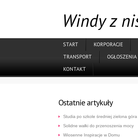
Windy z n
START
KORPORACJE
TRANSPORT
OGŁOSZENIA
KONTAKT
Ostatnie artykuły
Studia po szkole średniej zielona góra
Solidne wałki do przenoszenia mocy
Wiosenne Inspiracje w Domu