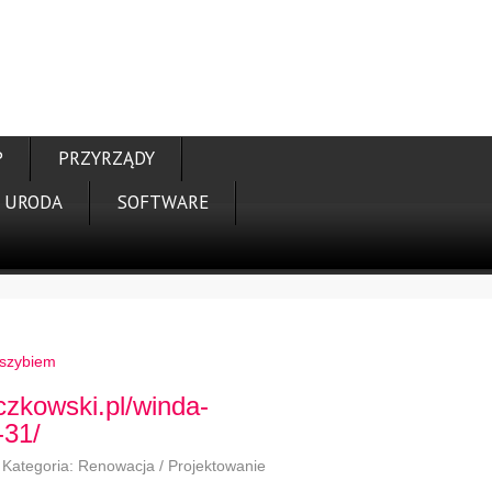
P
PRZYRZĄDY
URODA
SOFTWARE
dszybiem
aczkowski.pl/winda-
-31/
Kategoria: Renowacja / Projektowanie