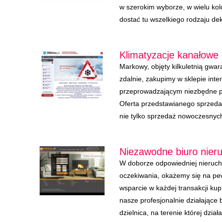
w szerokim wyborze, w wielu kol
dostać tu wszelkiego rodzaju deko
Klimatyzacje kanałowe 
Markowy, objęty kilkuletnią gwa
zdalnie, zakupimy w sklepie int
przeprowadzającym niezbędne po
Oferta przedstawianego sprzeda
nie tylko sprzedaż nowoczesnyc
Niezawodne biuro nier
W doborze odpowiedniej nierucho
oczekiwania, okażemy się na pe
wsparcie w każdej transakcji ku
nasze profesjonalnie działające 
dzielnica, na terenie której dzia