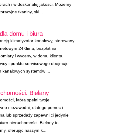
orach i w doskonałej jakości. Możemy
racyjne tkaniny, skl...
dla domu i biura
rancją klimatyzator kanałowy, sterowany
ernetowym 24Klima, bezpłatnie
miary i wyceny, w domu klienta.
wcy i punktu serwisowego obejmuje
h kanałowych systemów ...
uchomości. Bielany
mości, która spełni twoje
wno niezawodni, dlatego pomoc i
pna lub sprzedaży zapewni ci jedynie
biuro nieruchomości. Bielany to
łamy, oferując naszym k...