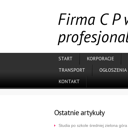
Firma C P 
profesjona
START
KORPORACJE
TRANSPORT
OGŁOSZENIA
KONTAKT
Ostatnie artykuły
Studia po szkole średniej zielona góra