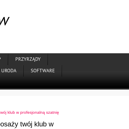
 w
P
PRZYRZĄDY
URODA
SOFTWARE
wój klub w profesjonalną szatnię
osaży twój klub w