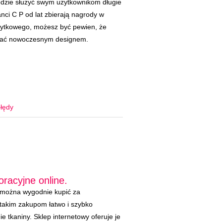
ędzie służyć swym użytkownikom długie
anci C P od lat zbierają nagrody w
żytkowego, możesz być pewien, że
niać nowoczesnym designem.
łędy
oracyjne online.
 można wygodnie kupić za
 takim zakupom łatwo i szybko
e tkaniny. Sklep internetowy oferuje je