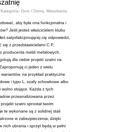
szatnię
Kategoria: Dom / Domy, Mieszkania
ydować, aby była ona funkcjonalna i
ów? Jeśli jesteś właścicielem klubu
złeś satysfakcjonującej cię odpowiedzi,
 się z przedstawicielami C P,
go producenta mebli metalowych,
otują dla ciebie projekt szatni na
Zaproponują ci jeden z wielu
wariantów, na przykład praktyczne
dowe i typu L, szafy schowkowe albo
i wolno stojące. Każda z tych
ładnie przeanalizowana przez
projekt szatni sprostał twoim
 te wykonane są z solidnej stali
atrzone w zabezpieczenia, dzięki
nich ubrania i sprzęt będą w pełni