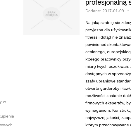
profesjonalną 
Dodane: 2017-01-09
::
Na jaką szatnię się zdec
przyjazna dla użytkownik
fitness i dotąd nie znala
powinieneś skontaktować
cenionego, europejskie
którego pracownicy przyg
miarę twych oczekiwań. 
dostępnych w sprzedaży 
szafy ubraniowe standar
otwarte garderoby i ławk
możliwości zostanie dok
y w
firmowych ekspertów, by 
wymaganiom. Konstrukcje
upienia
najwyższej jakości, zaop
ktowych
którym przechowywane w 