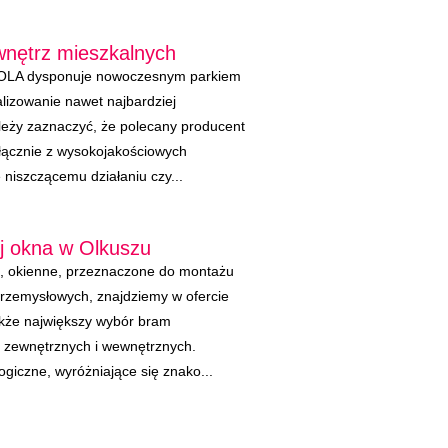
nętrz mieszkalnych
OLA dysponuje nowoczesnym parkiem
izowanie nawet najbardziej
eży zaznaczyć, że polecany producent
łącznie z wysokojakościowych
ę niszczącemu działaniu czy...
ej okna w Olkuszu
e, okienne, przeznaczone do montażu
rzemysłowych, znajdziemy w ofercie
akże największy wybór bram
 zewnętrznych i wewnętrznych.
iczne, wyróżniające się znako...