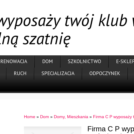
wyposaży twój klub
lną szatnię
RENOWACJA
DOM
SZKOLNICTWO
E-SKLE
RUCH
SPECJALIZACJA
ODPOCZYNEK
Home
»
Dom
»
Domy, Mieszkania
»
Firma C P wyposaży t
Firma C P wyp