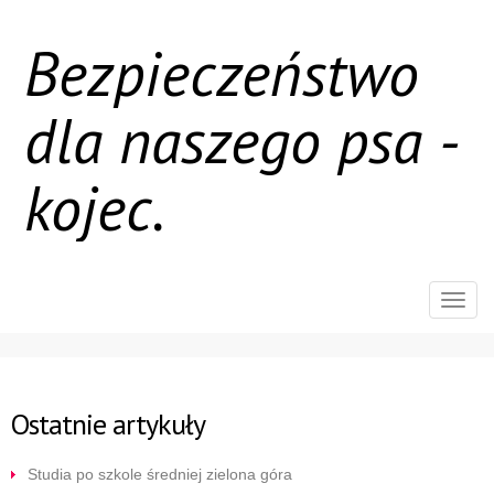
Bezpieczeństwo
dla naszego psa -
kojec.
Rozw
nawig
Ostatnie artykuły
Studia po szkole średniej zielona góra