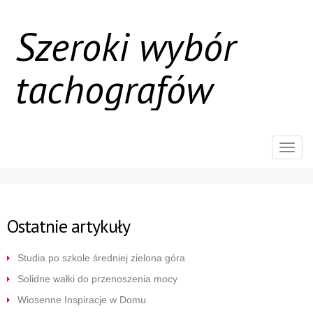
Szeroki wybór
tachografów
Rozw
nawig
Ostatnie artykuły
Studia po szkole średniej zielona góra
Solidne wałki do przenoszenia mocy
Wiosenne Inspiracje w Domu