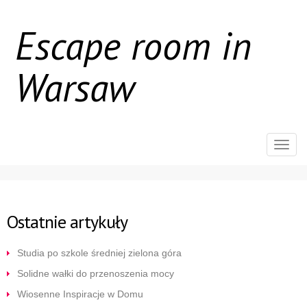
Escape room in
Warsaw
Rozw
nawig
Ostatnie artykuły
Studia po szkole średniej zielona góra
Solidne wałki do przenoszenia mocy
Wiosenne Inspiracje w Domu