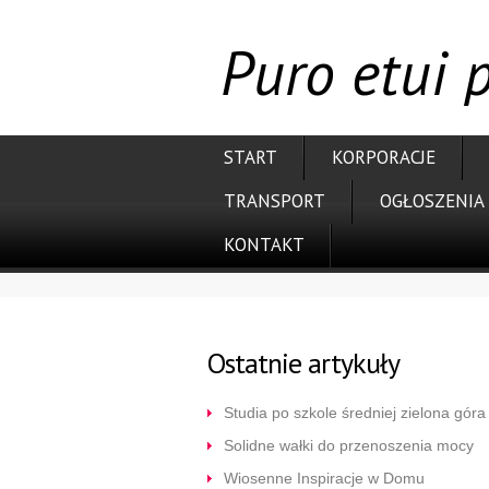
Puro etui 
START
KORPORACJE
TRANSPORT
OGŁOSZENIA
KONTAKT
Ostatnie artykuły
Studia po szkole średniej zielona góra
Solidne wałki do przenoszenia mocy
Wiosenne Inspiracje w Domu