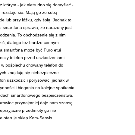
z którym - jak nietrudno się domyślać -
 rozstaje się. Mają go ze sobą
ie lub przy łóżku, gdy śpią. Jednak to
e smartfona sprawia, że narażony jest
odzenia. To obchodzenie się z nim
ić, dlatego też bardzo cennym
a smartfona może być Puro etui
ieczy telefon przed uszkodzeniami.
e w pośpiechu chowany telefon do
órych znajdują się niebezpieczne
fon uszkodzić i porysować, jednak w
nności i biegania na kolejne spotkania
adach smartfonowego bezpieczeństwa.
okrowiec przynajmniej daje nam szansę
nieprzyjazne przedmioty go nie
e oferuje sklep Kom-Serwis.