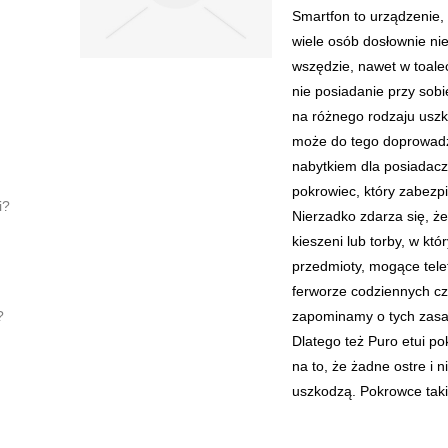
Smartfon to urządzenie, 
wiele osób dosłownie nie
wszędzie, nawet w toalec
nie posiadanie przy sobi
na różnego rodzaju uszk
może do tego doprowadz
nabytkiem dla posiadacz
pokrowiec, który zabezp
i?
Nierzadko zdarza się, ż
kieszeni lub torby, w kt
przedmioty, mogące tele
ferworze codziennych czy
?
zapominamy o tych zas
Dlatego też Puro etui p
na to, że żadne ostre i 
uszkodzą. Pokrowce taki