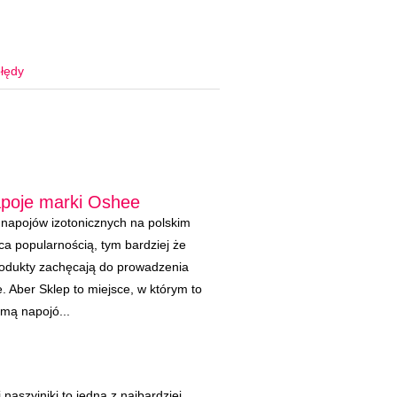
łędy
apoje marki Oshee
 napojów izotonicznych na polskim
ąca popularnością, tym bardziej że
produkty zachęcają do prowadzenia
. Aber Sklep to miejsce, w którym to
mą napojó...
i naszyjniki to jedna z najbardziej