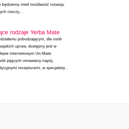
o będziemy mieli możliwość rozwoju
ch rzeczy,...
jące rodzaje Yerba Mate
 działaniu pobudzającym, dla osób
ajskich upraw, dostępny jest w
klepie internetowym Un-Mate.
sób pijących omawiany napój,
cyjnymi recepturami, w specjalisty...