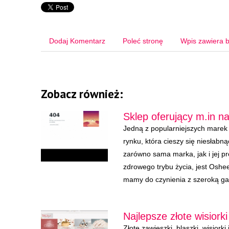
Dodaj Komentarz
Poleć stronę
Wpis zawiera b
Zobacz również:
Sklep oferujący m.in n
Jedną z popularniejszych marek
rynku, która cieszy się niesłabn
zarówno sama marka, jak i jej 
zdrowego trybu życia, jest Oshee
mamy do czynienia z szeroką ga
Najlepsze złote wisiorki
Złote zawieszki, blaszki, wisiorki 