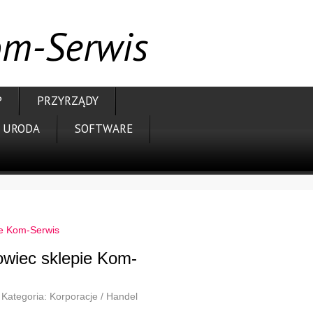
om-Serwis
P
PRZYRZĄDY
URODA
SOFTWARE
ie Kom-Serwis
owiec sklepie Kom-
Kategoria: Korporacje / Handel