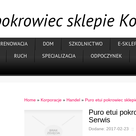
pokrowiec sklepie K
RENOWACJA
DOM
SZKOLNICTWO
E-SKLE
RUCH
SPECJALIZACJA
ODPOCZYNEK
Home
»
Korporacje
»
Handel
»
Puro etui pokrowiec sklep
Puro etui pokr
Serwis
Dodane: 2017-02-23
::