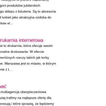
orii produktów jubilerskich
go sklepu z biżuteria. Są to akcesoria
 kobiet jako atrakcyjna ozdoba do
ote el...
ukarnia internetowa
t to drukarnia, która oferuje swoim
sjonalne drukowanie. W ofercie
zeróżnych rzeczy takich jak torby
we. Warszawa jest to miasto, w którym
ie z t...
wać
k multiagencja ubezpieczeniowa
taj trafimy na najlepsze oferty dla
eresują i które sprawią, że będziemy