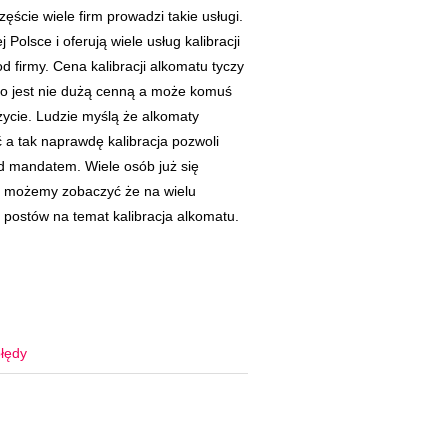
ęście wiele firm prowadzi takie usługi.
 Polsce i oferują wiele usług kalibracji
d firmy. Cena kalibracji alkomatu tyczy
y co jest nie dużą cenną a może komuś
ycie. Ludzie myślą że alkomaty
ć a tak naprawdę kalibracja pozwoli
ed mandatem. Wiele osób już się
i i możemy zobaczyć że na wielu
e postów na temat kalibracja alkomatu.
łędy