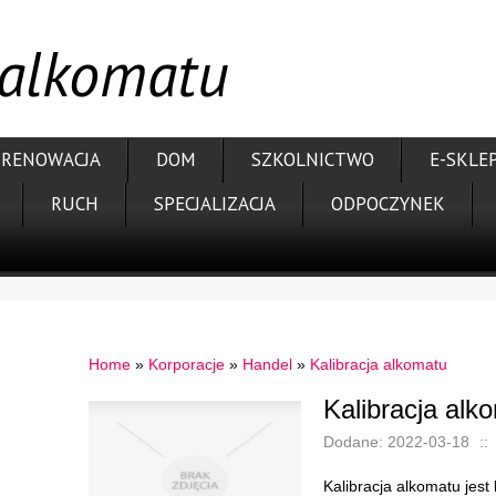
 alkomatu
RENOWACJA
DOM
SZKOLNICTWO
E-SKLE
RUCH
SPECJALIZACJA
ODPOCZYNEK
Home
»
Korporacje
»
Handel
»
Kalibracja alkomatu
Kalibracja alk
Dodane: 2022-03-18
::
Kalibracja alkomatu jes