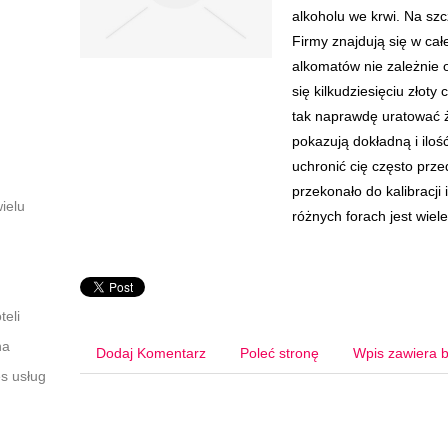
alkoholu we krwi. Na szcz
Firmy znajdują się w całej
alkomatów nie zależnie o
się kilkudziesięciu złot
tak naprawdę uratować ż
pokazują dokładną i iloś
uchronić cię często prz
przekonało do kalibracj
ielu
różnych forach jest wiel
eli
na
Dodaj Komentarz
Poleć stronę
Wpis zawiera b
es usług