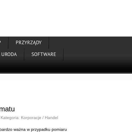
P
PRZYRZĄDY
URODA
SOFTWARE
omatu
Kategoria: Korporacje / Handel
t bardzo ważna w przypadku pomiaru