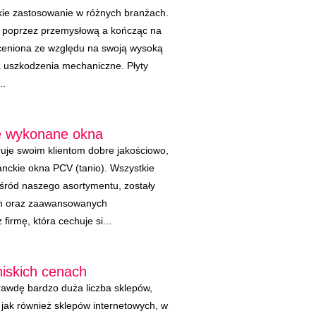
kie zastosowanie w różnych branżach.
ej poprzez przemysłową a kończąc na
t ceniona ze względu na swoją wysoką
 uszkodzenia mechaniczne. Płyty
..
ie wykonane okna
eruje swoim klientom dobre jakościowo,
anckie okna PCV (tanio). Wszystkie
wśród naszego asortymentu, zostały
h oraz zaawansowanych
firmę, która cechuje si...
niskich cenach
rawdę bardzo duża liczba sklepów,
jak również sklepów internetowych, w