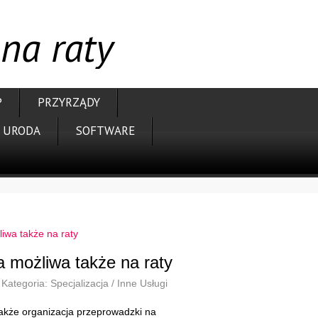
na raty
P
PRZYRZĄDY
URODA
SOFTWARE
iwa także na raty
 możliwa także na raty
Kategoria: Specjalizacja / Inne Usługi
także organizacja przeprowadzki na