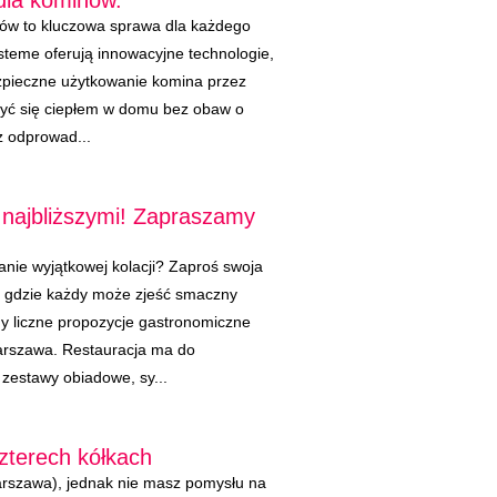
dla kominów.
nów to kluczowa sprawa dla każdego
steme oferują innowacyjne technologie,
ezpieczne użytkowanie komina przez
szyć się ciepłem w domu bez obaw o
 odprowad...
z najbliższymi! Zapraszamy
nie wyjątkowej kolacji? Zaproś swoja
u gdzie każdy może zjeść smaczny
amy liczne propozycje gastronomiczne
Warszawa. Restauracja ma do
 zestawy obiadowe, sy...
zterech kółkach
arszawa), jednak nie masz pomysłu na