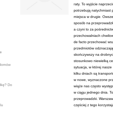
raty. To wyjście naprzec
potrzebują natychmiast 
miejsca w drugie. Owsze
sposób na przeprowadzk
a czyni to za pośrednict
przechowalniach chwilo
de facto przechować wsz
przedmiotów odznaczają
ne
skończywszy na drobnych
stosunkowo niewielką ce
 domów
sytuacja, w której nasze 
kilku dniach są transp
w nowe, wyznaczone prz
dkę? Do
wiąże nas często wystę
w ciągu jednego dnia. 
przeprowadzki. Warszawa
lu
częściej z tego korzystaj