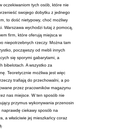
iw oczekiwaniom tych osób, które nie
przenieść swojego dobytku z jednego
m, to dość nietypowy, choć możliwy
i. Warszawa wychodzi tutaj z pomocą,
wem firm, które oferują miejsca w
wo niepotrzebnych rzeczy. Można tam
ystko, począwszy od mebli innych
cych się sporymi gabarytami, a
 bibelotach. A wszystko za
nę. Teoretycznie możliwa jest więc
rzeczy trafiają do przechowalni, a po
ortowane przez pracowników magazynu
ez nas miejsce. W ten sposób nie
pujący przymus wykonywania przenosin
To naprawdę ciekawy sposób na
, a właściwie jej mieszkańcy coraz
ą.