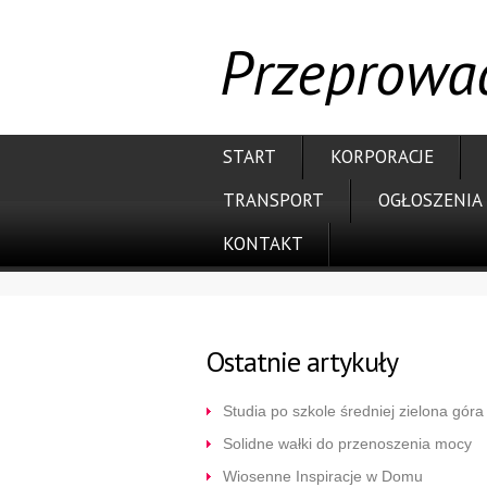
Przeprowad
START
KORPORACJE
TRANSPORT
OGŁOSZENIA
KONTAKT
Ostatnie artykuły
Studia po szkole średniej zielona góra
Solidne wałki do przenoszenia mocy
Wiosenne Inspiracje w Domu