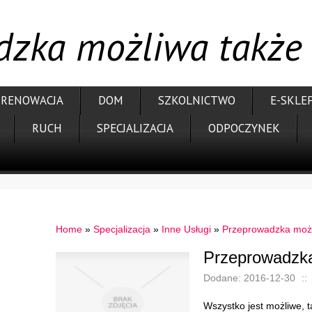
zka możliwa także 
RENOWACJA
DOM
SZKOLNICTWO
E-SKLE
RUCH
SPECJALIZACJA
ODPOCZYNEK
Home
»
Specjalizacja
»
Inne Usługi
»
Przeprowadzka możl
Przeprowadzka
Dodane: 2016-12-30
::
Wszystko jest możliwe, 