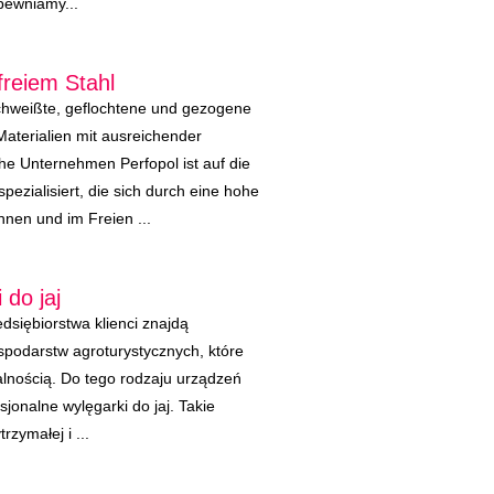
pewniamy...
freiem Stahl
schweißte, geflochtene und gezogene
Materialien mit ausreichender
che Unternehmen Perfopol ist auf die
spezialisiert, die sich durch eine hohe
hnen und im Freien ...
 do jaj
dsiębiorstwa klienci znajdą
spodarstw agroturystycznych, które
lnością. Do tego rodzaju urządzeń
sjonalne wylęgarki do jaj. Takie
rzymałej i ...