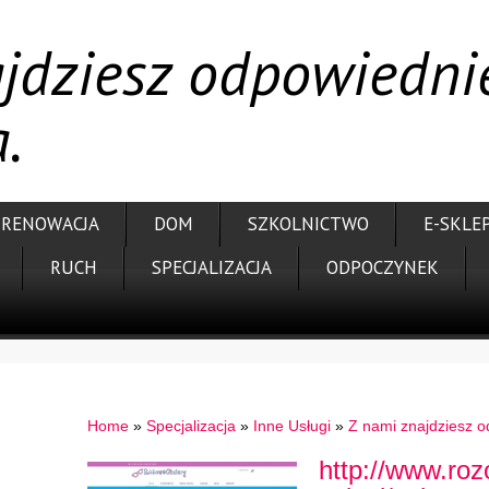
jdziesz odpowiedni
.
RENOWACJA
DOM
SZKOLNICTWO
E-SKLE
RUCH
SPECJALIZACJA
ODPOCZYNEK
Home
»
Specjalizacja
»
Inne Usługi
»
Z nami znajdziesz o
http://www.roz