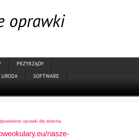
e oprawki
P
PRZYRZĄDY
URODA
SOFTWARE
dpowiednie oprawki dla dziecka.
oweokulary.eu/nasze-