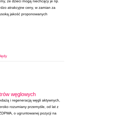
iemy, że dzieci mogą niechcący je np.
dzo atrakcyjne ceny, w zamian za
ysoką jakość proponowanych
łędy
iltrów węglowych
dażą i regeneracją węgli aktywnych,
roko rozumiany przemyśle, od lat z
ZDPWA, o ugruntowanej pozycji na