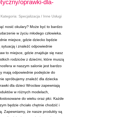
ptyczny/oprawki-dla-
Kategoria: Specjalizacja / Inne Usługi
ąć nosić okulary? Może być to bardzo
wydarzenie w życiu młodego człowieka.
nie miejsce, gdzie dziecko będzie
 sytuacją i znaleźć odpowiednie
ław to miejsce, gdzie znajduje się nasz
tkich rodziców z dziećmi, które muszą
tmosfera w naszym salonie jest bardzo
cy mają odpowiednie podejście do
nie spróbujemy znaleźć dla dziecka
rawki dla dzieci Wrocław zapewniają
roduktów w różnych modelach,
dostosowane do wieku oraz płci. Każde
zym będzie chciało chętnie chodzić i
ją. Zapewniamy, że nasze produkty są