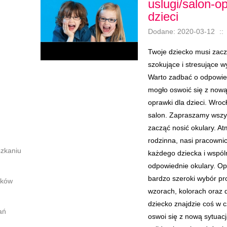
uslugi/salon-o
dzieci
Dodane: 2020-03-12
::
Twoje dziecko musi zacz
szokujące i stresujące 
Warto zadbać o odpowied
mogło oswoić się z nową
oprawki dla dzieci. Wroc
salon. Zapraszamy wszys
zacząć nosić okulary. A
rodzinna, nasi pracowni
szkaniu
każdego dziecka i wspól
odpowiednie okulary. Op
bardzo szeroki wybór p
nków
wzorach, kolorach oraz 
dziecko znajdzie coś w c
ań
oswoi się z nową sytuac