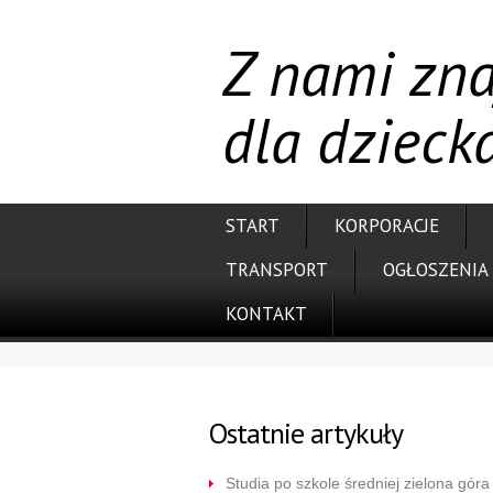
Z nami zna
dla dziecka
START
KORPORACJE
TRANSPORT
OGŁOSZENIA
KONTAKT
Ostatnie artykuły
Studia po szkole średniej zielona góra