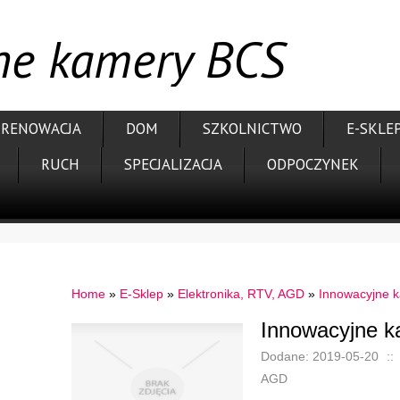
ne kamery BCS
RENOWACJA
DOM
SZKOLNICTWO
E-SKLE
RUCH
SPECJALIZACJA
ODPOCZYNEK
Home
»
E-Sklep
»
Elektronika, RTV, AGD
»
Innowacyjne 
Innowacyjne 
Dodane: 2019-05-20
::
AGD