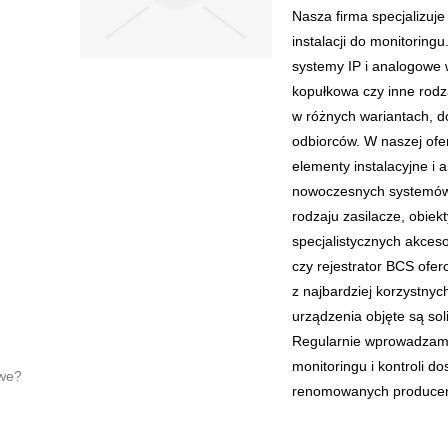
Nasza firma specjalizuj
instalacji do monitori
systemy IP i analogowe
kopułkowa czy inne rodz
w różnych wariantach, 
odbiorców. W naszej ofe
elementy instalacyjne i
nowoczesnych systemów 
rodzaju zasilacze, obiek
specjalistycznych akces
czy rejestrator BCS ofe
z najbardziej korzystny
urządzenia objęte są so
Regularnie wprowadzamy
monitoringu i kontroli d
owe?
renomowanych producen