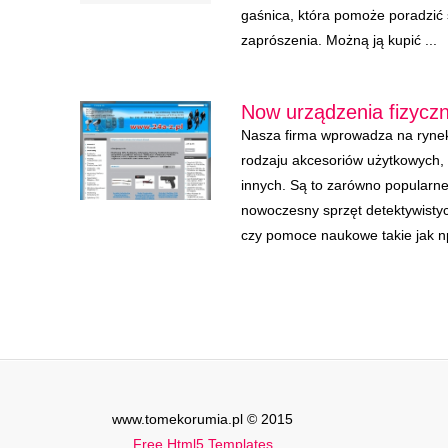
gaśnica, która pomoże poradzić s
zaprószenia. Możną ją kupić ...
Now urządzenia fizycz
Nasza firma wprowadza na rynek
rodzaju akcesoriów użytkowych, 
innych. Są to zarówno popularn
nowoczesny sprzęt detektywistyc
czy pomoce naukowe takie jak n
www.tomekorumia.pl © 2015
Free Html5 Templates