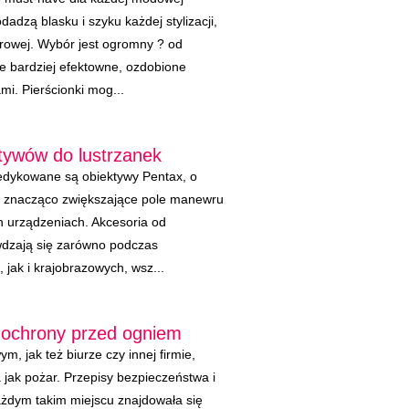
odadzą blasku i szyku każdej stylizacji,
orowej. Wybór jest ogromny ? od
e bardziej efektowne, ozdobione
i. Pierścionki mog...
ktywów do lustrzanek
dedykowane są obiektywy Pentax, o
j, znacząco zwiększające pole manewru
ch urządzeniach. Akcesoria od
dzają się zarówno podczas
jak i krajobrazowych, wsz...
 ochrony przed ogniem
, jak też biurze czy innej firmie,
 jak pożar. Przepisy bezpieczeństwa i
ażdym takim miejscu znajdowała się