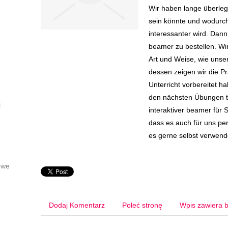
Wir haben lange überlegt
sein könnte und wodurch 
interessanter wird. Dann
beamer zu bestellen. Wir
Art und Weise, wie unse
dessen zeigen wir die Pr
Unterricht vorbereitet h
den nächsten Übungen t
j
interaktiver beamer für 
dass es auch für uns per
es gerne selbst verwend
owe
Dodaj Komentarz
Poleć stronę
Wpis zawiera b