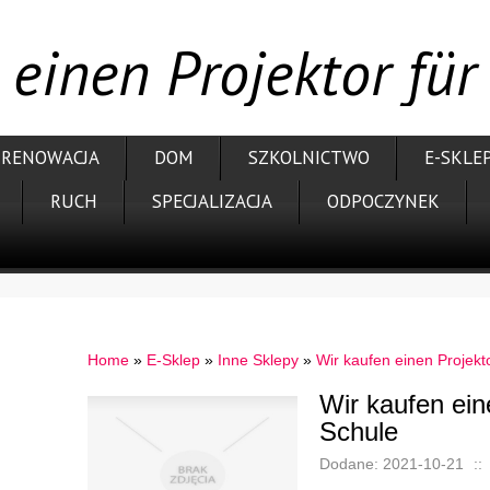
 einen Projektor für
RENOWACJA
DOM
SZKOLNICTWO
E-SKLE
RUCH
SPECJALIZACJA
ODPOCZYNEK
Home
»
E-Sklep
»
Inne Sklepy
»
Wir kaufen einen Projekto
Wir kaufen eine
Schule
Dodane: 2021-10-21
::