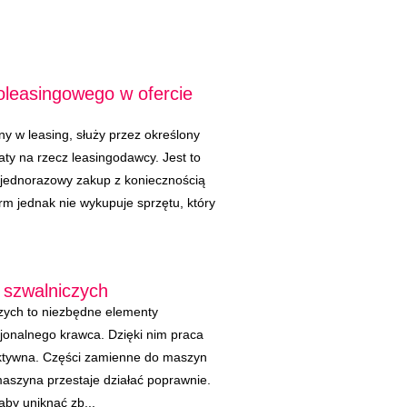
oleasingowego w ofercie
any w leasing, służy przez określony
aty na rzecz leasingodawcy. Jest to
 jednorazowy zakup z koniecznością
irm jednak nie wykupuje sprzętu, który
 szwalniczych
czych to niezbędne elementy
jonalnego krawca. Dzięki nim praca
efektywna. Części zamienne do maszyn
aszyna przestaje działać poprawnie.
aby uniknąć zb...