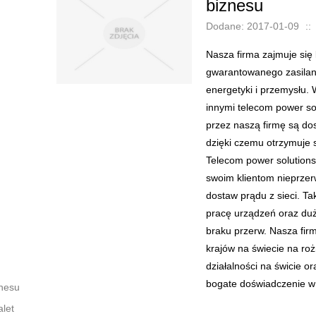
biznesu
Dodane: 2017-01-09
::
Nasza firma zajmuje się 
gwarantowanego zasilani
energetyki i przemysłu. 
innymi telecom power s
przez naszą firmę są do
dzięki czemu otrzymuje 
Telecom power solutions
swoim klientom nieprzer
dostaw prądu z sieci. Ta
pracę urządzeń oraz du
braku przerw. Nasza fir
krajów na świecie na roż
działalności na świcie or
bogate doświadczenie w
znesu
alet