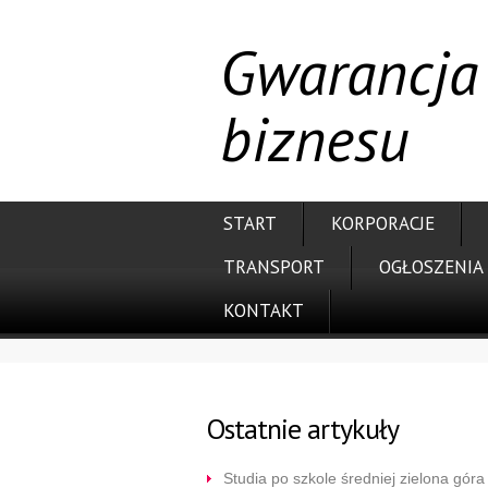
Gwarancja 
biznesu
START
KORPORACJE
TRANSPORT
OGŁOSZENIA
KONTAKT
Ostatnie artykuły
Studia po szkole średniej zielona góra