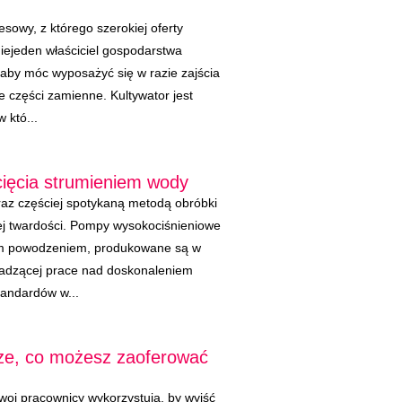
esowy, z którego szerokiej oferty
niejeden właściciel gospodarstwa
 aby móc wyposażyć się w razie zajścia
e części zamienne. Kultywator jest
 któ...
ięcia strumieniem wody
raz częściej spotykaną metodą obróbki
ej twardości. Pompy wysokociśnieniowe
żym powodzeniem, produkowane są w
wadzącej prace nad doskonaleniem
andardów w...
sze, co możesz zaoferować
twoi pracownicy wykorzystują, by wyjść