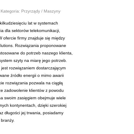
Kategoria: Przyrządy / Maszyny
kilkudziesięciu lat w systemach
a dla sektorów telekomunikacji,
W ofercie firmy znajduje się między
olutions. Rozwiązania proponowane
stosowane do potrzeb naszego klienta,
system szyty na miarę jego potrzeb.
 jest rozwiązaniem dostarczającym
wane źródło energii o mimo awarii
kie rozwiązania pozwala na ciągłą
że zadowolenie klientów z powodu
ma swoim zasięgiem obejmuje wiele
nych kontynentach, dzięki szerokiej
az długości jej trwania, posiadamy
 branży.