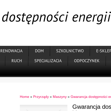
dostępności energii
RENOWACJA
DOM
SZKOLNICTWO
E-SKLE
RUCH
SPECJALIZACJA
ODPOCZYNEK
Home
»
Przyrządy
»
Maszyny
»
Gwarancja dostępności en
Gwarancja dost