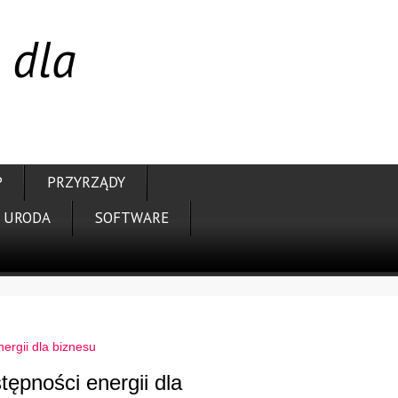
 dla
P
PRZYRZĄDY
URODA
SOFTWARE
ergii dla biznesu
ępności energii dla