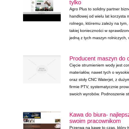
tylko
Agro Plus to solidny partner bizn
handlowej od wielu lat korzysta 
rolnego, któremu zależy na tym,
takiej konieczności w sprawdzon
jedną z tych maszyn rolniczych, w
Producent maszyn do c
Cięcie strumieniem wody jest co
materiałów, nawet tych o wysoki
oraz stoły CNC Waterjet, z du
firmie PTV, systematycznie pro
swoich wyrobów. Podnoszenie st
Kawa do biura- najlep
swoim pracownikom
Przerwa na kawę to czas, który 