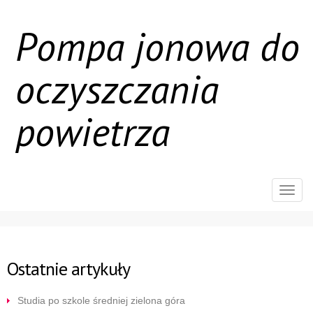
Pompa jonowa do
oczyszczania
powietrza
Rozw
nawig
Ostatnie artykuły
Studia po szkole średniej zielona góra