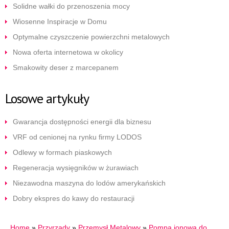
Solidne wałki do przenoszenia mocy
Wiosenne Inspiracje w Domu
Optymalne czyszczenie powierzchni metalowych
Nowa oferta internetowa w okolicy
Smakowity deser z marcepanem
Losowe artykuły
Gwarancja dostępności energii dla biznesu
VRF od cenionej na rynku firmy LODOS
Odlewy w formach piaskowych
Regeneracja wysięgników w żurawiach
Niezawodna maszyna do lodów amerykańskich
Dobry ekspres do kawy do restauracji
Home
»
Przyrządy
»
Przemysł Metalowy
»
Pompa jonowa do