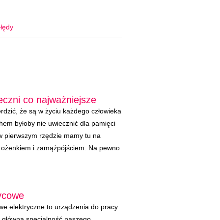
łędy
czni co najważniejsze
rdzić, że są w życiu każdego człowieka
chem byłoby nie uwiecznić dla pamięci
 w pierwszym rzędzie mamy tu na
z ożenkiem i zamążpójściem. Na pewno
życowe
we elektryczne to urządzenia do pracy
ą główną specjalność naszego