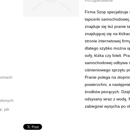
Porządkowanie
Firma Szop specjalizuje
tapicerki samochodowej,
znajduje się też pranie 
znajdującej się na łóżk
stronie internetowej fir
dlatego szybko można sp
sofy, łóżka czy foteli. P
samochodowej odbywa się
ciśnieniowego sprzętu p
domach
Pranie polega na stopn
powierzchni, a następn
środków piorących. Dzięk
odsysany wraz z wodą. 
elonych
zabiegowi wysycha po ok
i, jak