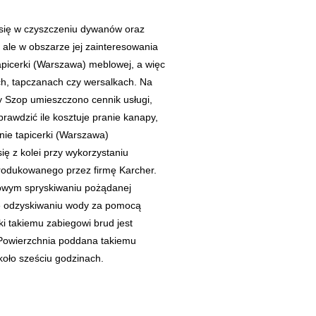
 się w czyszczeniu dywanów oraz
 ale w obszarze jej zainteresowania
tapicerki (Warszawa) meblowej, a więc
ach, tapczanach czy wersalkach. Na
my Szop umieszczono cennik usługi,
rawdzić ile kosztuje pranie kanapy,
ranie tapicerki (Warszawa)
 z kolei przy wykorzystaniu
rodukowanego przez firmę Karcher.
iowym spryskiwaniu pożądanej
ie odzyskiwaniu wody za pomocą
i takiemu zabiegowi brud jest
Powierzchnia poddana takiemu
oło sześciu godzinach.