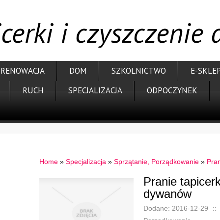
icerki i czyszczeni
RENOWACJA
DOM
SZKOLNICTWO
E-SKLE
RUCH
SPECJALIZACJA
ODPOCZYNEK
Home
»
Specjalizacja
»
Sprzątanie, Porządkowanie
»
Pran
Pranie tapicerk
dywanów
Dodane: 2016-12-29
::