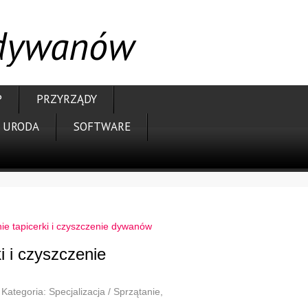
e dywanów
P
PRZYRZĄDY
URODA
SOFTWARE
ie tapicerki i czyszczenie dywanów
i i czyszczenie
Kategoria: Specjalizacja / Sprzątanie,