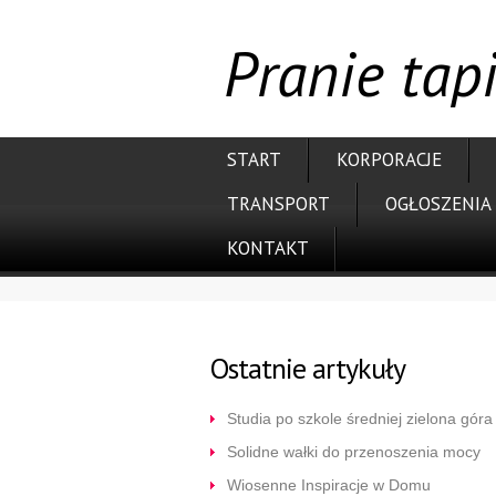
Pranie tap
START
KORPORACJE
TRANSPORT
OGŁOSZENIA
KONTAKT
Ostatnie artykuły
Studia po szkole średniej zielona góra
Solidne wałki do przenoszenia mocy
Wiosenne Inspiracje w Domu