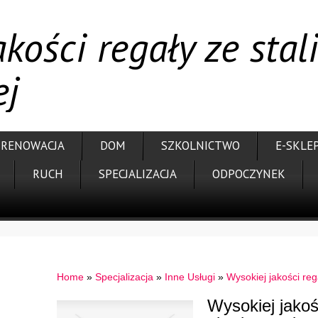
kości regały ze stal
ej
RENOWACJA
DOM
SZKOLNICTWO
E-SKLE
RUCH
SPECJALIZACJA
ODPOCZYNEK
Home
»
Specjalizacja
»
Inne Usługi
»
Wysokiej jakości reg
Wysokiej jakośc