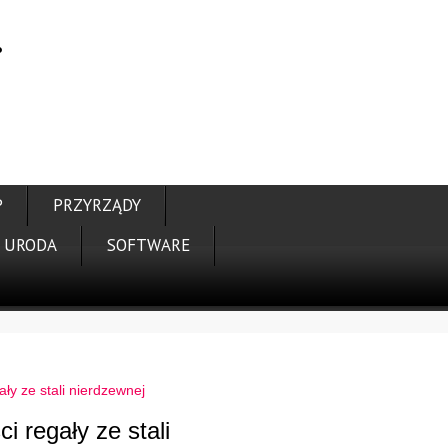
i
P
PRZYRZĄDY
URODA
SOFTWARE
ały ze stali nierdzewnej
i regały ze stali