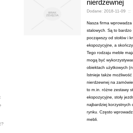
nierdzewnej
Dodane: 2018-11-09
::
Nasza firma wprowadza 
stalowych. Są to bardzo
począwszy od stołów i kr
ekspozycyjne, a skończy
Tego rodzaju meble mają
mogą być wykorzystywane
obiektach użytkowych (np.
Istnieje także możliwość
nierdzewnej na zamówien
to m.in. różne zestawy sto
t
ekspozycyjne, stoły jezd
najbardziej korzystnych
?
rynku. Często wprowadz
mebli.
ć?