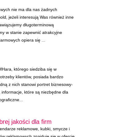
wych nie ma dla nas żadnych
ld, jeżeli interesują Was również inne
 nawiązujemy długoterminową
my w stanie zapewnić atrakcyjne
armowych opiera się ...
MHara, którego siedziba się w
otrzeby klientów, posiada bardzo
edną z nich stanowi portret biznesowy-
informacje, które są niezbędne dla
ograficzne...
ej jakości dla firm
alendarze reklamowe, kubki, smycze i
tów reklamowych znajduje się w ofercie