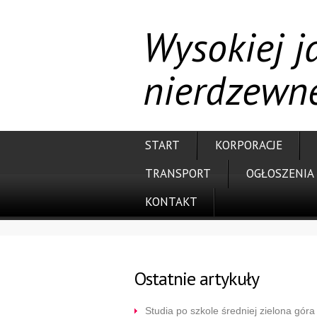
Wysokiej ja
nierdzewn
START
KORPORACJE
TRANSPORT
OGŁOSZENIA
KONTAKT
Ostatnie artykuły
Studia po szkole średniej zielona góra