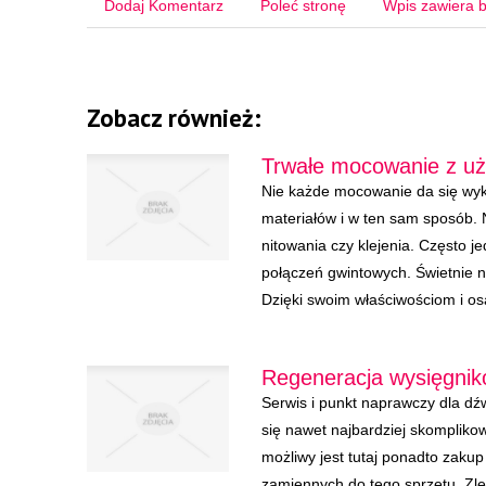
Dodaj Komentarz
Poleć stronę
Wpis zawiera b
Zobacz również:
Trwałe mocowanie z uży
Nie każde mocowanie da się wy
materiałów i w ten sam sposób. 
nitowania czy klejenia. Często j
połączeń gwintowych. Świetnie n
Dzięki swoim właściwościom i osa
Regeneracja wysięgnik
Serwis i punkt naprawczy dla dź
się nawet najbardziej skompliko
możliwy jest tutaj ponadto zaku
zamiennych do tego sprzętu. Z