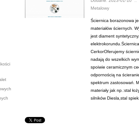
Dodane: 2023-01-10
::
Metalowy
Ściernica borazonowa je
materiałów ściernych. 
jest diament syntetyczny
elektrokorundu.Ścierni
CerkorOferujemy ścierni
nadają do wszelkich wy
kości
spoiwie ceramicznym cec
odpornością na ścierani
alet
spektrum zastosowań. Mo
łowych
materiały jak np.:stal ł
nych
silników Diesla,stal spi