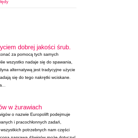
łędy
ciem dobrej jakości śrub.
konać za pomocą tych samych
Nie wszystko nadaje się do spawania,
edyna alternatywą jest tradycyjne użycie
adają się do tego nakrętki wciskane.
...
ów w żurawiach
wigów o nazwie Europolift podejmuje
wanych i pracochłonnych zadań,
p wszystkich potrzebnych nam części
lecona naprawa dźwigów może dotyczyć