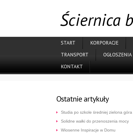
Ściernica
START
KORPORACJE
TRANSPORT
OGŁOSZENIA
KONTAKT
Ostatnie artykuły
Studia po szkole średniej zielona góra
Solidne wałki do przenoszenia mocy
Wiosenne Inspiracje w Domu