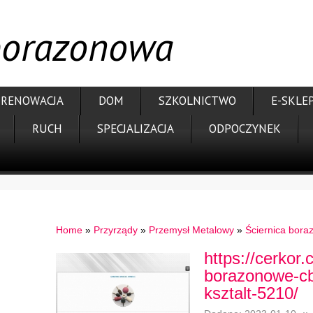
 borazonowa
RENOWACJA
DOM
SZKOLNICTWO
E-SKLE
RUCH
SPECJALIZACJA
ODPOCZYNEK
Home
»
Przyrządy
»
Przemysł Metalowy
»
Ściernica bor
https://cerkor.
borazonowe-c
ksztalt-5210/