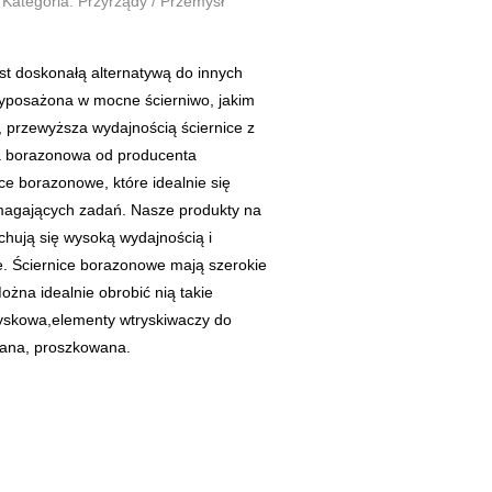
Kategoria: Przyrządy / Przemysł
st doskonałą alternatywą do innych
Wyposażona w mocne ścierniwo, jakim
, przewyższa wydajnością ściernice z
ca borazonowa od producenta
ce borazonowe, które idealnie się
magających zadań. Nasze produkty na
hują się wysoką wydajnością i
e. Ściernice borazonowe mają szerokie
żna idealnie obrobić nią takie
ożyskowa,elementy wtryskiwaczy do
ekana, proszkowana.