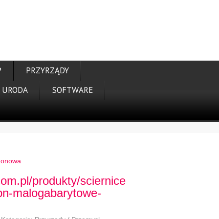
P
PRZYRZĄDY
URODA
SOFTWARE
azonowa
com.pl/produkty/sciernice-
bn-malogabarytowe-