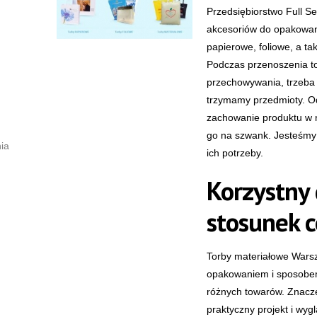
Przedsiębiorstwo Full S
akcesoriów do opakowania
papierowe, foliowe, a t
Podczas przenoszenia to
przechowywania, trzeba
trzymamy przedmioty. O
zachowanie produktu w 
go na szwank. Jesteśmy 
ia
ich potrzeby.
Korzystny 
stosunek c
Torby materiałowe War
opakowaniem i sposobem
różnych towarów. Znaczen
praktyczny projekt i wyg