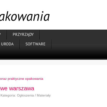
pakowania
P
PRZYRZĄDY
URODA
SOFTWARE
oraz praktyczne opakowania
łowe warszawa
Kategoria: Ogłoszenia / Materiały