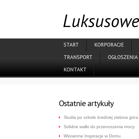
Luksusowe
START
KORPORACJE
TRANSPORT
OGŁOSZENIA
KONTAKT
Ostatnie artykuły
Studia po szkole średniej zielona góra
Solidne wałki do przenoszenia mocy
Wiosenne Inspiracje w Domu