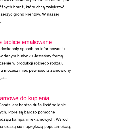
óżnych branż, które chcą zwiększyć
zerzyć grono klientów. W naszej
.
e tablice emaliowane
 doskonały sposób na informowaniu
cji w danym budynku.Jesteśmy formą
czenie w produkcji różnego rodzaju
emu możesz mieć pewność iż zamówiony
ja...
klamowe do kupienia
oods jest bardzo duża ilość solidnie
ych, które są bardzo pomocne
odzaju kampanii reklamowych. Wśród
a cieszą się największą popularnością,