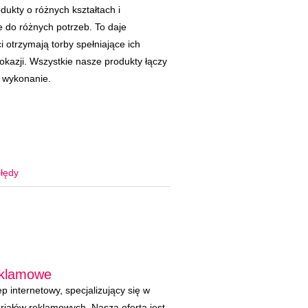
dukty o różnych kształtach i
 do różnych potrzeb. To daje
i otrzymają torby spełniające ich
okazji. Wszystkie nasze produkty łączy
e wykonanie.
łędy
eklamowe
p internetowy, specjalizujący się w
riałów reklamowych. Nasza oferta jest