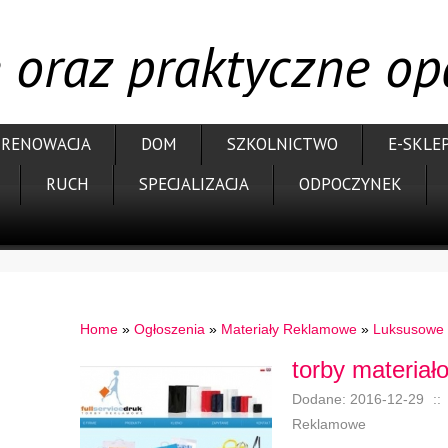
 oraz praktyczne o
RENOWACJA
DOM
SZKOLNICTWO
E-SKLE
RUCH
SPECJALIZACJA
ODPOCZYNEK
Home
»
Ogłoszenia
»
Materiały Reklamowe
»
Luksusowe 
torby materia
Dodane: 2016-12-29
::
Reklamowe