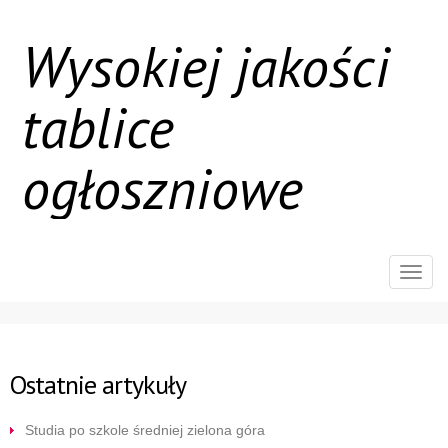
Wysokiej jakości
tablice
ogłoszniowe
Rozw
nawig
Ostatnie artykuły
Studia po szkole średniej zielona góra